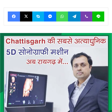
Facebook
X
Skype
Messenger
WhatsApp
Telegram
Viber
Line