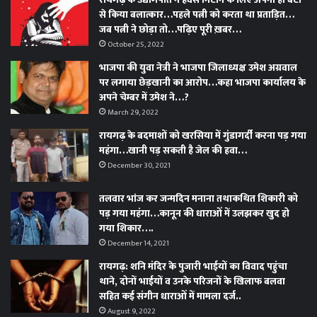
से किया बलात्कार…पहले पत्नी को करता था प्रताड़ित…
जब पत्नी ने छोड़ा तो…पढ़िए पूरी ख़बर…
October 25, 2022
भाजपा की युवा नेत्री ने भाजपा जिलाध्यक्ष उमेश अग्रवाल
पर लगाया छेड़खानी का आरोप…कहा भाजपा कार्यालय के
अपने चेम्बर में उमेश ने…?
March 29, 2022
रायगढ़ के बदमाशों को खरसिया में गुंडागर्दी करना पड़ गया
महंगा…खानी पड़ सकती है जेल की हवा…
December 30, 2021
तलवार भांज कर जन्मदिन मनाना तथाकथित शिकारी को
पड़ गया महंगा…कानून की धाराओं में उलझकर खुद हो
गया शिकार….
December 14, 2021
रायगढ़: शनि मंदिर के पुजारी भाईयों का विवाद पहुंचा
थाने, दोनों भाईयों व उनके परिजनों के खिलाफ बलवा
सहित कई संगीन धाराओं में मामला दर्ज..
August 9, 2022