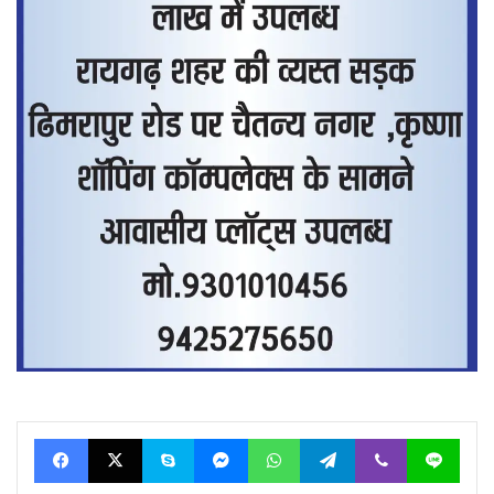
Facebook
X
Skype
Messenger
WhatsApp
Telegram
Viber
Line