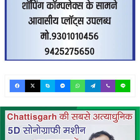
Facebook
X
Skype
Messenger
WhatsApp
Telegram
Viber
Line