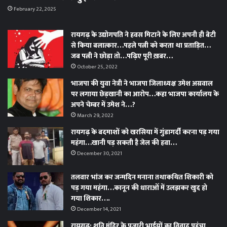
February 22, 2025
रायगढ़ के उद्योगपति ने हवस मिटाने के लिए अपनी ही बेटी
से किया बलात्कार…पहले पत्नी को करता था प्रताड़ित…
जब पत्नी ने छोड़ा तो…पढ़िए पूरी ख़बर…
October 25, 2022
भाजपा की युवा नेत्री ने भाजपा जिलाध्यक्ष उमेश अग्रवाल
पर लगाया छेड़खानी का आरोप…कहा भाजपा कार्यालय के
अपने चेम्बर में उमेश ने…?
March 29, 2022
रायगढ़ के बदमाशों को खरसिया में गुंडागर्दी करना पड़ गया
महंगा…खानी पड़ सकती है जेल की हवा…
December 30, 2021
तलवार भांज कर जन्मदिन मनाना तथाकथित शिकारी को
पड़ गया महंगा…कानून की धाराओं में उलझकर खुद हो
गया शिकार….
December 14, 2021
रायगढ़: शनि मंदिर के पुजारी भाईयों का विवाद पहुंचा