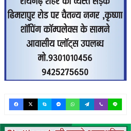
Facebook
X
Skype
Messenger
WhatsApp
Telegram
Viber
Line