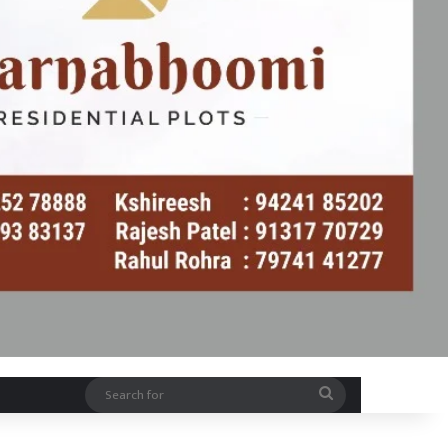
Search
for