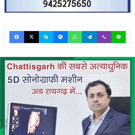
Facebook
X
Skype
Messenger
WhatsApp
Telegram
Viber
Line